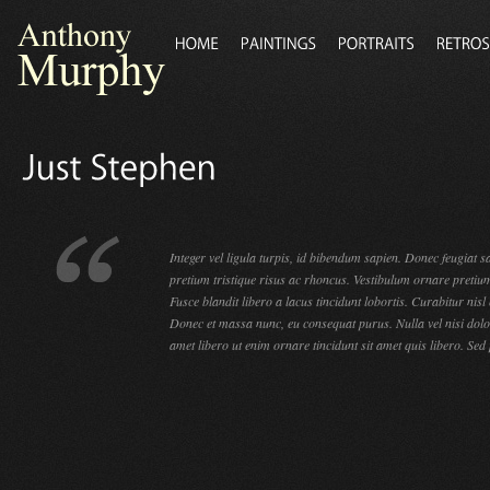
Integer vel ligula turpis, id bibendum sapien. Donec feugiat sa
pretium tristique risus ac rhoncus. Vestibulum ornare pretium
Fusce blandit libero a lacus tincidunt lobortis. Curabitur nisl
Donec et massa nunc, eu consequat purus. Nulla vel nisi dol
amet libero ut enim ornare tincidunt sit amet quis libero. Sed p